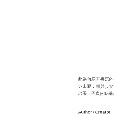
此為何紹基書寫的
亦未寢，相與步於
款署：子貞何紹基
Author / Creator