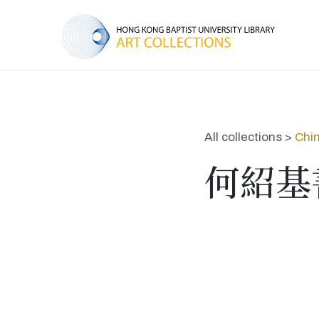
All collections >
Chin
何紹基