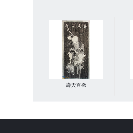
書法
壽天百祿