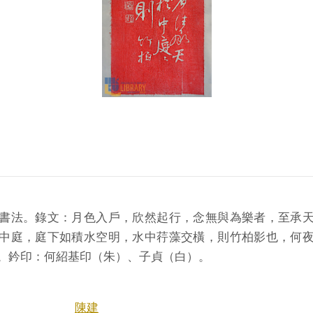
書法。錄文：月色入戶，欣然起行，念無與為樂者，至承
中庭，庭下如積水空明，水中荇藻交橫，則竹柏影也，何
。鈐印：何紹基印（朱）、子貞（白）。
陳建