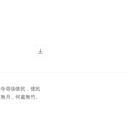
download icon
天寺尋張懷民，懷民
夜無月，何處無竹。