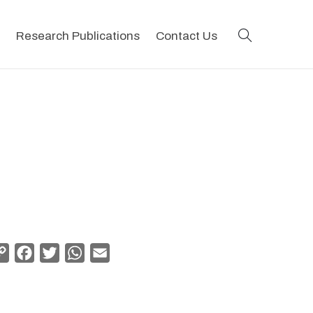
search
Research Publications
Contact Us
Copy
Facebook
Twitter
WhatsApp
Email
Link