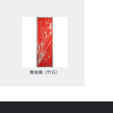
鄭板橋《竹石》
曾國