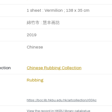
1 sheet : Vermilion ; 138 x 35 cm
綿竹市 : 慧丰画坊
2019
Chinese
ection
Chinese Rubbing Collection
Rubbing
https://bcc.lib.hkbu.edu.hk/artcollection/r004c
View the record in HKBU library catalogue