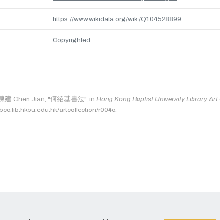
https://www.wikidata.org/wiki/Q104528899
Copyrighted
s: 陳建 Chen Jian, "何紹基書法", in
Hong Kong Baptist University Library Art 
bcc.lib.hkbu.edu.hk/artcollection/r004c.