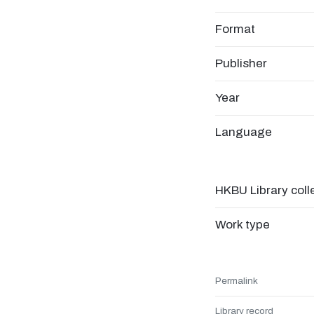
Format
Publisher
Year
Language
HKBU Library coll
Work type
Permalink
Library record