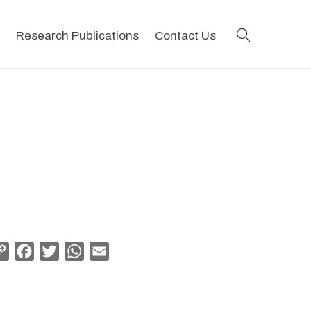
search
Research Publications
Contact Us
Copy
Facebook
Twitter
WhatsApp
Email
Link