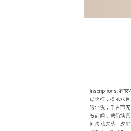
Inscripti
忍之行，松風水月
迥出隻，千古而无
被前闻，截伪续真
间失地惊沙，夕起