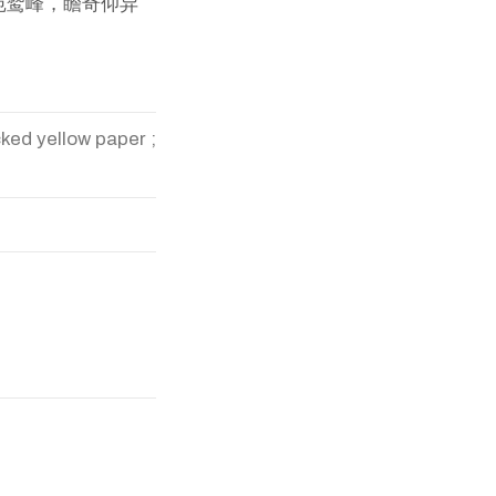
苑鹫峰，瞻奇仰异
cked yellow paper ;