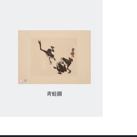
青蛙圖
賀澹