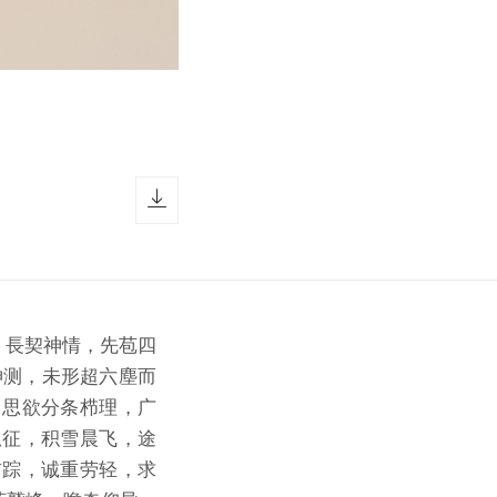
download icon
心，長契神情，先苞四
神测，未形超六塵而
，思欲分条栉理，广
孤征，积雪晨飞，途
前踪，诚重劳轻，求