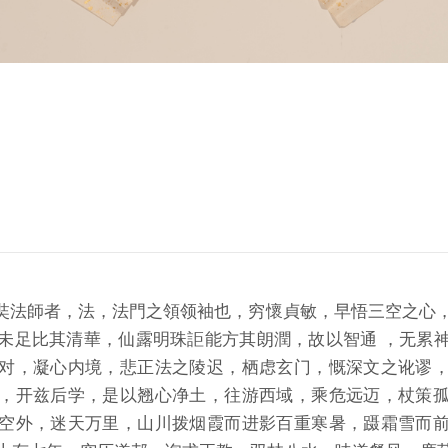
ons: 有玄奘法師者，法，法門之領领袖也，穷懷貞敏，早悟三空之
未足比其清華，仙露明珠詎能方其朗潤，故以智通 ，无累
对，凝心内境，悲正法之陵迟，栖虑玄门，慨深文之讹谬
，开兹后学，是以翘心净土，往游西域，乘危远迈，杖策
空外，迷天万里，山川拨烟霞而进影百重寒暑，蹑霜雪而