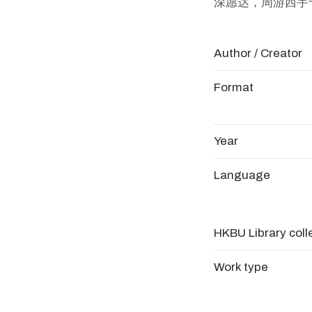
深愿达，周游西宇
Author / Creator
Format
Year
Language
HKBU Library coll
Work type