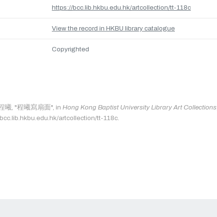
https://bcc.lib.hkbu.edu.hk/artcollection/tt-118c
View the record in HKBU library catalogue
Copyrighted
as: 程曦, "程曦寫扇面", in
Hong Kong Baptist University Library Art Collections
bcc.lib.hkbu.edu.hk/artcollection/tt-118c.