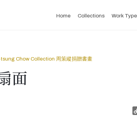
Home
Collections
Work Type
-tsung Chow Collection 周策縱捐贈書畫
扇面