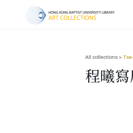
All collections >
Tse
程曦寫