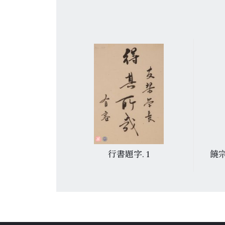
周公詩意
行書題字. 1
饒