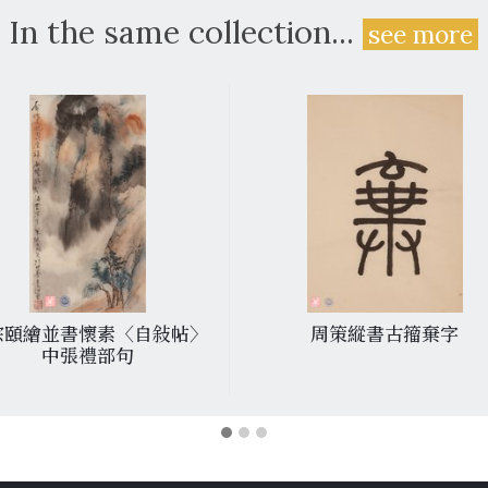
In the same collection...
see more
宗頤繪並書懷素〈自敍帖〉
周策縱書古籀棄字
中張禮部句