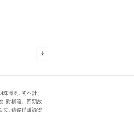
download icon
寶劍明珠凜冽. 初不計、
說. 對橫流、回頭故
百丈, 鑄鏦錚孤論塗