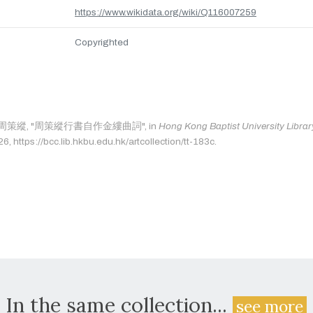
https://www.wikidata.org/wiki/Q116007259
Copyrighted
e as: 周策縱, "周策縱行書自作金縷曲詞", in
Hong Kong Baptist University Library
, https://bcc.lib.hkbu.edu.hk/artcollection/tt-183c.
In the same collection...
see more