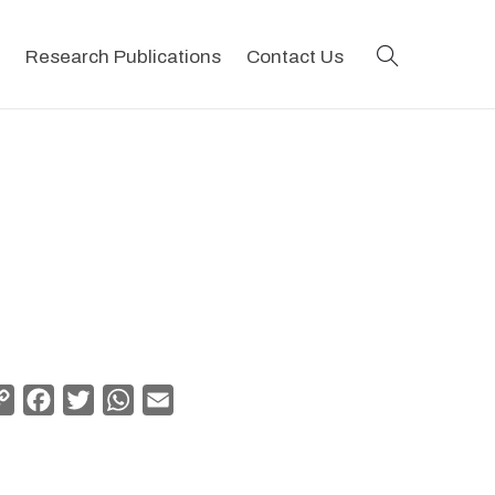
search
Research Publications
Contact Us
Copy
Facebook
Twitter
WhatsApp
Email
Link