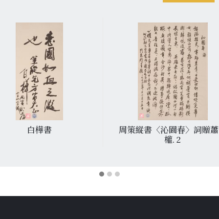
白樺書
周策縱書〈沁園春〉詞贈蕭
權. 2