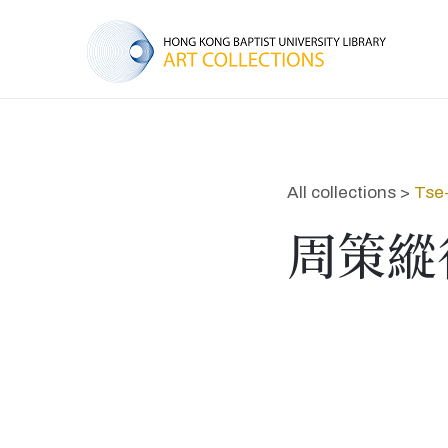
All collections >
Tse
周策縱