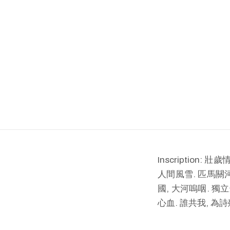
Inscription
人間風雪. 匹馬關
國, 大河嗚咽. 
心血. 誰共我, 為詩