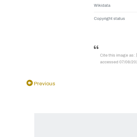
Wikidata
Copyright status
Cite this imag
accessed 07/08/2026
Previous