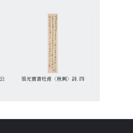
公
張光賓書杜甫〈秋興〉詩. 四
蔣彝繪鶴