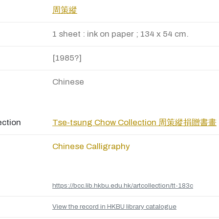
周策縱
1 sheet : ink on paper ; 134 x 54 cm.
[1985?]
Chinese
ection
Tse-tsung Chow Collection 周策縱捐贈書畫
Chinese Calligraphy
https://bcc.lib.hkbu.edu.hk/artcollection/tt-183c
View the record in HKBU library catalogue