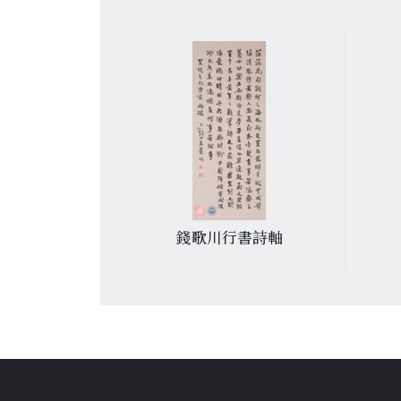
七律讀紅
錢歌川行書詩軸