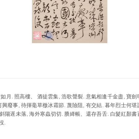
: 壯歲情如月. 照高樓、 酒徒雲集, 浩歌聲裂. 意氣相逢千金盡, 
河興廢事, 待揮毫草檄冰霜節. 蔑險阻, 有交結. 暮年烈士何堪
獨立斜陽遟未落, 海外寒蟲切切. 賸絳帳、還存吾舌. 白髮紅顏書
歿.