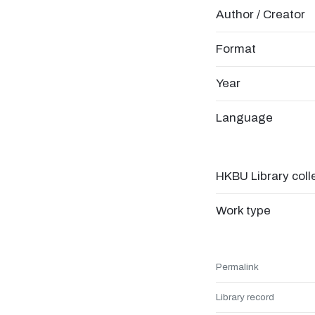
Author / Creator
Format
Year
Language
HKBU Library coll
Work type
Permalink
Library record