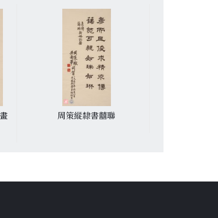
畫
周策縱隸書囍聯
饒宗頤書贈