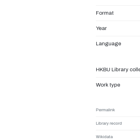
Format
Year
Language
HKBU Library coll
Work type
Permalink
Library record
Wikidata