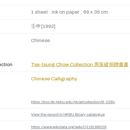
1 sheet : ink on paper ; 69 x 35 cm.
壬申[1992]
Chinese
ection
Tse-tsung Chow Collection 周策縱捐贈書畫
Chinese Calligraphy
https://bcc.lib.hkbu.edu.hk/artcollection/tt-228c
View the record in HKBU library catalogue
https://www.wikidata.org/wiki/Q116188029