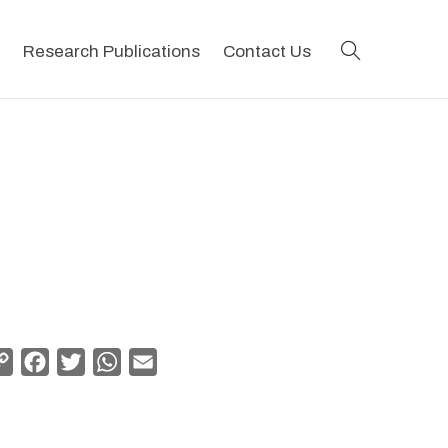
search
Research Publications
Contact Us
Copy
Facebook
Twitter
WhatsApp
Email
Link