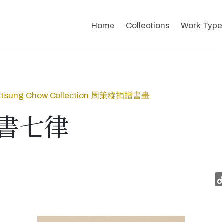
Home
Collections
Work Type
-tsung Chow Collection 周策縱捐贈書畫
書七律