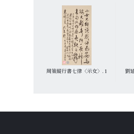
書七絶
周策縱行書七律〈示女〉. 1
劉