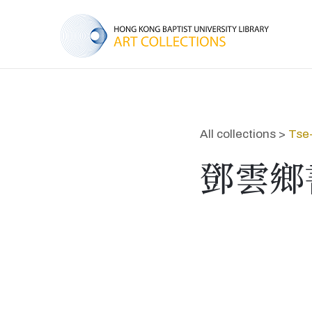
All collections >
Tse
鄧雲鄉