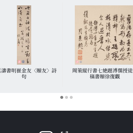
延濤書明崔金友〈贈友〉詩
周策縱行書七絶題溥儒授徒
句
稿書贈徐復觀