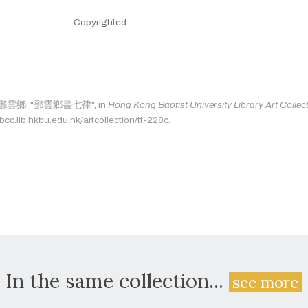
Copyrighted
as: 鄧雲鄉, "鄧雲鄉書七律", in
Hong Kong Baptist University Library Art Collec
bcc.lib.hkbu.edu.hk/artcollection/tt-228c.
In the same collection...
see more