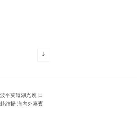
download icon
樓 波平莫道湖光瘦 日
南赴維揚 海內外嘉賓