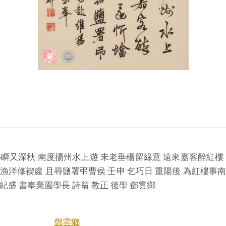
n: 初秋轉瞬又深秋 南度揚州水上遊 未老垂楊留綠意 遠來嘉客醉紅
漁洋修褉處 且尋鹽署弔曹侯 壬申 乞巧日 重陽後 為紅樓事
紀盛 書奉棄園學長 詩翁 教正 後學 鄧雲鄉
鄧雲鄉